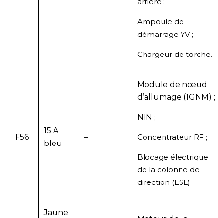
arrière ;
Ampoule de
démarrage YV ;
Chargeur de torche.
Module de nœud
d’allumage (1GNM) ;
NIN ;
15 A
F56
–
Concentrateur RF ;
bleu
Blocage électrique
de la colonne de
direction (ESL)
Jaune