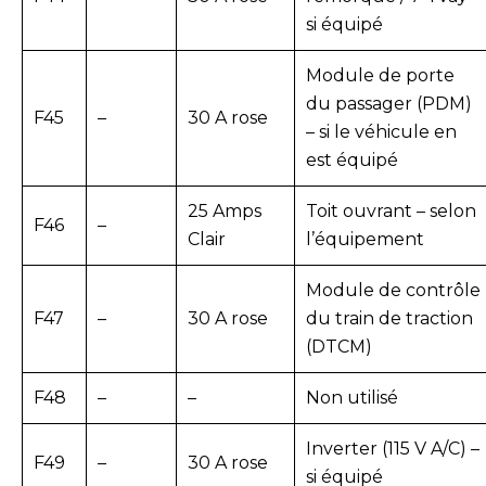
si équipé
Module de porte
du passager (PDM)
F45
–
30 A rose
– si le véhicule en
est équipé
25 Amps
Toit ouvrant – selon
F46
–
Clair
l’équipement
Module de contrôle
F47
–
30 A rose
du train de traction
(DTCM)
F48
–
–
Non utilisé
Inverter (115 V A/C) –
F49
–
30 A rose
si équipé