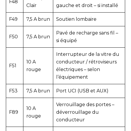
F48
Clair
gauche et droit – si installé
F49
7,5 A brun
Soutien lombaire
Pavé de recharge sans fil –
F50
7,5 A brun
si équipé
Interrupteur de la vitre du
10 A
conducteur / rétroviseurs
F51
rouge
électriques – selon
l’équipement
F53
7,5 A brun
Port UCI (USB et AUX)
Verrouillage des portes –
10 A
F89
déverrouillage du
rouge
conducteur