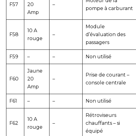
Moteur de la
F57
20
–
pompe à carburant
Amp
Module
10 A
F58
–
d’évaluation des
rouge
passagers
F59
–
–
Non utilisé
Jaune
Prise de courant –
F60
20
–
console centrale
Amp
F61
–
–
Non utilisé
Rétroviseurs
10 A
F62
–
chauffants – si
rouge
équipé