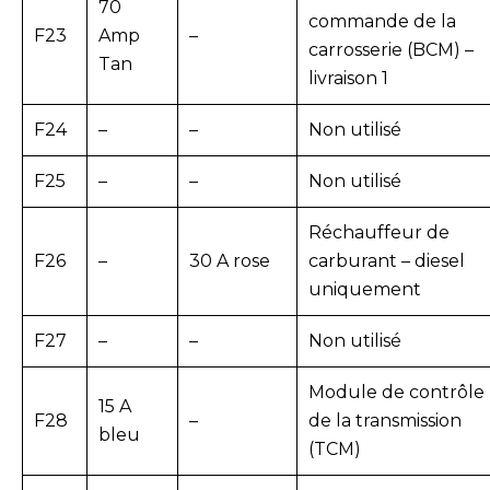
70
commande de la
F23
Amp
–
carrosserie (BCM) –
Tan
livraison 1
F24
–
–
Non utilisé
F25
–
–
Non utilisé
Réchauffeur de
F26
–
30 A rose
carburant – diesel
uniquement
F27
–
–
Non utilisé
Module de contrôle
15 A
F28
–
de la transmission
bleu
(TCM)