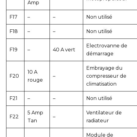
Amp
F17
–
–
Non utilisé
F18
–
–
Non utilisé
Electrovanne de
F19
–
40 A vert
démarrage
Embrayage du
10 A
F20
–
compresseur de
rouge
climatisation
F21
–
–
Non utilisé
5 Amp
Ventilateur de
F22
–
Tan
radiateur
Module de