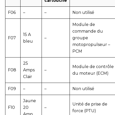
cartouche
F06
–
–
Non utilisé
Module de
commande du
15 A
F07
–
groupe
bleu
motopropulseur –
PCM
25
Module de contrôle
F08
Amps
–
du moteur (ECM)
Clair
F09
–
–
Non utilisé
Jaune
Unité de prise de
F10
20
–
force (PTU)
Amp