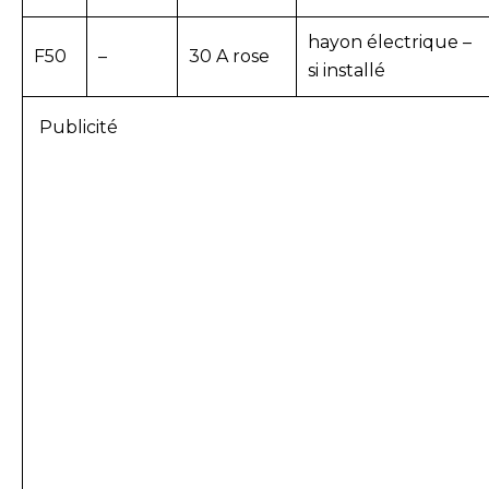
hayon électrique –
F50
–
30 A rose
si installé
Publicité