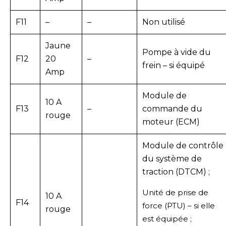
F11
–
–
Non utilisé
Jaune
Pompe à vide du
F12
20
–
frein – si équipé
Amp
Module de
10 A
F13
–
commande du
rouge
moteur (ECM)
Module de contrôle
du système de
traction (DTCM) ;
Unité de prise de
10 A
F14
force (PTU) – si elle
rouge
est équipée ;