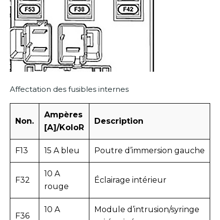
Affectation des fusibles internes
Ampères
Non.
Description
[A]/KoloR
F13
15 A bleu
Poutre d’immersion gauche
10 A
F32
Éclairage intérieur
rouge
10 A
Module d’intrusion/syringe
F36