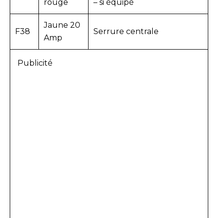
rouge
– si équipé
Jaune 20
F38
Serrure centrale
Amp
Publicité