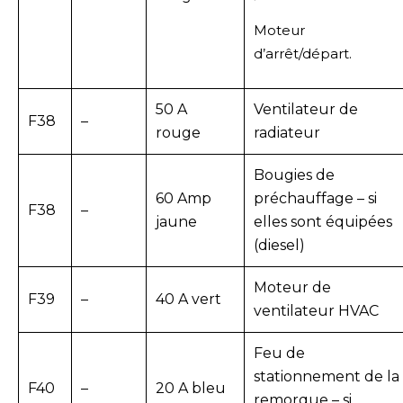
Moteur
d’arrêt/départ.
50 A
Ventilateur de
F38
–
rouge
radiateur
Bougies de
60 Amp
préchauffage – si
F38
–
jaune
elles sont équipées
(diesel)
Moteur de
F39
–
40 A vert
ventilateur HVAC
Feu de
stationnement de la
F40
–
20 A bleu
remorque – si