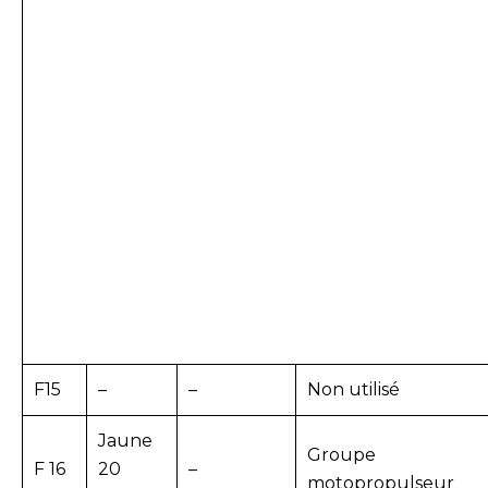
F15
–
–
Non utilisé
Jaune
Groupe
F 16
20
–
motopropulseur