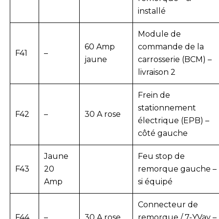
installé
Module de
60 Amp
commande de la
F41
–
jaune
carrosserie (BCM) –
livraison 2
Frein de
stationnement
F42
–
30 A rose
électrique (EPB) –
côté gauche
Jaune
Feu stop de
F43
20
remorque gauche –
Amp
si équipé
Connecteur de
F44
–
30 A rose
remorque / 7-YVay –