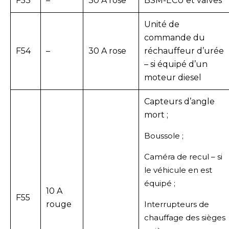
F53
–
30 A rose
BSM-ECU et valves
Unité de
commande du
F54
–
30 A rose
réchauffeur d’urée
– si équipé d’un
moteur diesel
Capteurs d’angle
mort ;
Boussole ;
Caméra de recul – si
le véhicule en est
équipé ;
10 A
F55
rouge
Interrupteurs de
chauffage des sièges