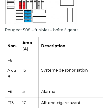
Peugeot 508 – fusibles – boîte à gants
Amp
Non.
Description
[A]
F6
A ou
15
Système de sonorisation
B
F8
3
Alarme
F13
10
Allume-cigare avant