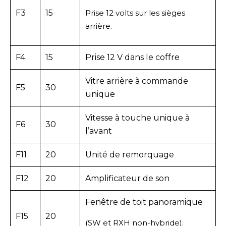
F3
15
Prise 12 volts sur les sièges
arrière.
F4
15
Prise 12 V dans le coffre
Vitre arrière à commande
F5
30
unique
Vitesse à touche unique à
F6
30
l’avant
F11
20
Unité de remorquage
F12
20
Amplificateur de son
Fenêtre de toit panoramique
F15
20
(SW et RXH non-hybride).