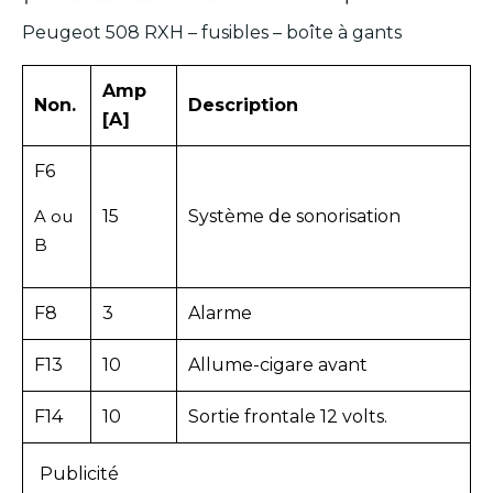
Peugeot 508 RXH – fusibles – boîte à gants
Amp
Non.
Description
[A]
F6
A ou
15
Système de sonorisation
B
F8
3
Alarme
F13
10
Allume-cigare avant
F14
10
Sortie frontale 12 volts.
Publicité