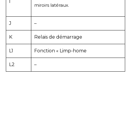
I
miroirs latéraux.
J
–
K
Relais de démarrage
L1
Fonction « Limp-home
L2
–