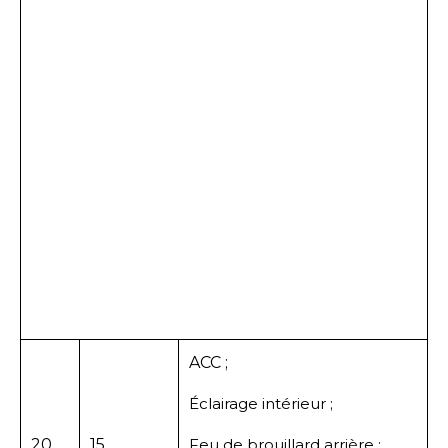
ACC ;
Éclairage intérieur ;
20
15
Feu de brouillard arrière ;