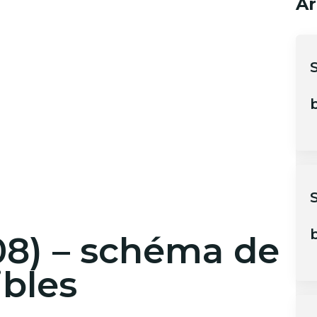
Ar
b
b
08) – schéma de
ibles