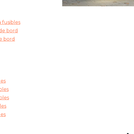
 fusibles
 de bord
de bord
les
bles
bles
les
les