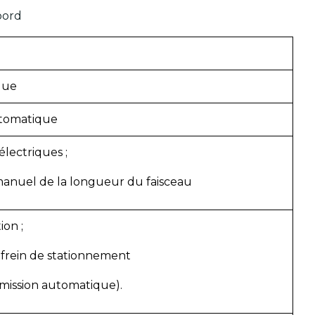
bord
que
utomatique
électriques ;
manuel de la longueur du faisceau
ion ;
 frein de stationnement
smission automatique).