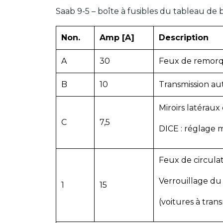
Saab 9-5 – boîte à fusibles du tableau de 
Non.
Amp [A]
Description
A
30
Feux de remor
B
10
Transmission a
Miroirs latéraux 
C
7,5
DICE : réglage 
Feux de circulat
Verrouillage du
1
15
(voitures à tran