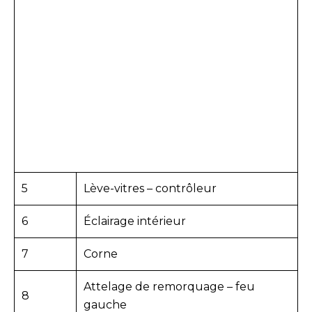
5
Lève-vitres – contrôleur
6
Éclairage intérieur
7
Corne
Attelage de remorquage – feu
8
gauche