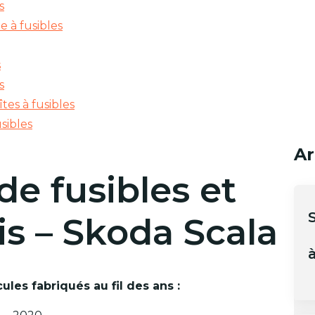
s
e à fusibles
s
s
tes à fusibles
sibles
Ar
e fusibles et
ais – Skoda Scala
à
ules fabriqués au fil des ans :