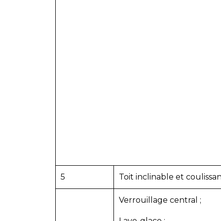
5
Toit inclinable et coulissa
Verrouillage central ;
Lave-glace ;