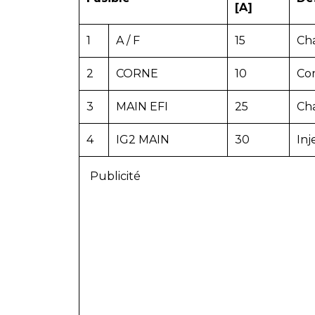
[A]
1
A / F
15
Cha
2
CORNE
10
Co
3
MAIN EFI
25
Cha
4
IG2 MAIN
30
Inj
Publicité