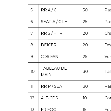
5
RR A / C
50
Pas
6
SEAT-A / C LH
25
Pas
7
RR S / HTR
20
Cha
8
DEICER
20
Dég
9
CDS FAN
25
Ve
TABLEAU DE
10
30
Tai
MAIN
11
RR P / SEAT
30
Pas
12
ALT-CDS
10
Co
13
FR FOG
15
Feu