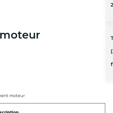
2
 moteur
(
f
iment moteur
scription