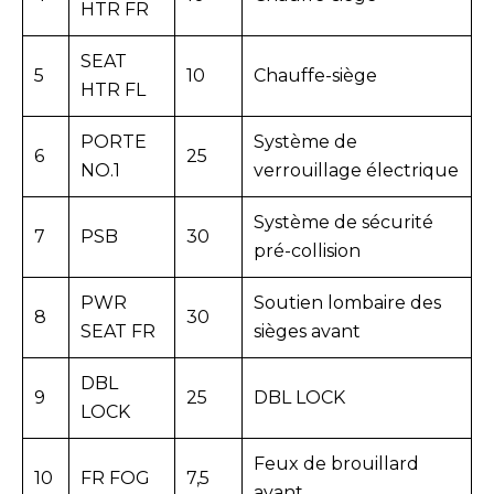
HTR FR
SEAT
5
10
Chauffe-siège
HTR FL
PORTE
Système de
6
25
NO.1
verrouillage électrique
Système de sécurité
7
PSB
30
pré-collision
PWR
Soutien lombaire des
8
30
SEAT FR
sièges avant
DBL
9
25
DBL LOCK
LOCK
Feux de brouillard
10
FR FOG
7,5
avant