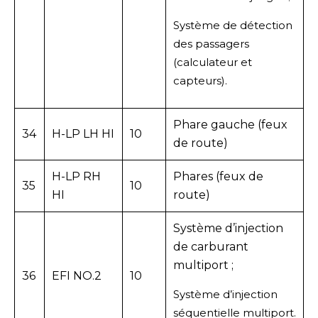
Système de détection
des passagers
(calculateur et
capteurs).
Phare gauche (feux
34
H-LP LH HI
10
de route)
H-LP RH
Phares (feux de
35
10
HI
route)
Système d’injection
de carburant
multiport ;
36
EFI NO.2
10
Système d’injection
séquentielle multiport.