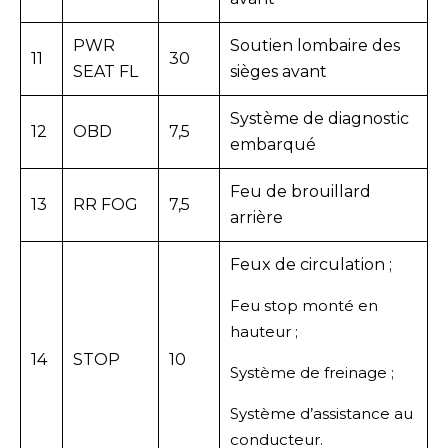
PWR
Soutien lombaire des
11
30
SEAT FL
sièges avant
Système de diagnostic
12
OBD
7,5
embarqué
Feu de brouillard
13
RR FOG
7,5
arrière
Feux de circulation ;
Feu stop monté en
hauteur ;
14
STOP
10
Système de freinage ;
Système d’assistance au
conducteur.