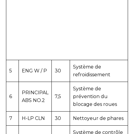
Système de
5
ENG W / P
30
refroidissement
Système de
PRINCIPAL
6
7,5
prévention du
ABS NO.2
blocage des roues
7
H-LP CLN
30
Nettoyeur de phares
Système de contrôle