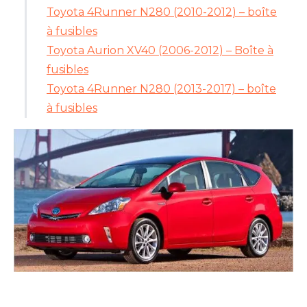
Toyota 4Runner N280 (2010-2012) – boîte
à fusibles
Toyota Aurion XV40 (2006-2012) – Boîte à
fusibles
Toyota 4Runner N280 (2013-2017) – boîte
à fusibles