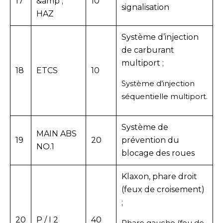
17
&amp ;
10
signalisation
HAZ
Système d’injection
de carburant
multiport ;
18
ETCS
10
Système d’injection
séquentielle multiport.
Système de
MAIN ABS
19
20
prévention du
NO.1
blocage des roues
Klaxon, phare droit
(feux de croisement)
;
20
P / I 2
40
Phare gauche (feu de