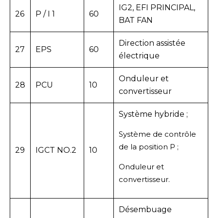
IG2, EFI PRINCIPAL,
26
P / I 1
60
BAT FAN
Direction assistée
27
EPS
60
électrique
Onduleur et
28
PCU
10
convertisseur
Système hybride ;
Système de contrôle
de la position P ;
29
IGCT NO.2
10
Onduleur et
convertisseur.
Désembuage