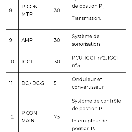
de position P ;
P-CON
8
30
MTR
Transmission.
Système de
9
AMP
30
sonorisation
PCU, IGCT n°2, IGCT
10
IGCT
30
n°3
Onduleur et
11
DC / DC-S
5
convertisseur
Système de contrôle
de position P ;
P CON
12
7,5
MAIN
Interrupteur de
position P.