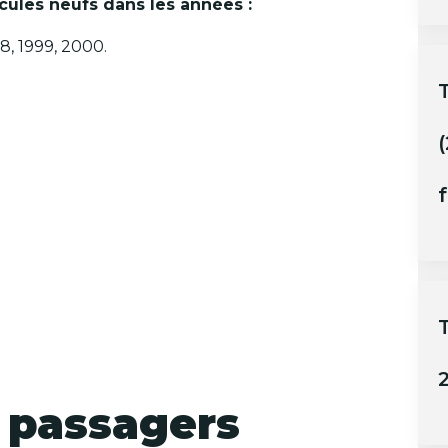
cules neufs dans les années :
8, 1999, 2000.
(
f
2
 passagers