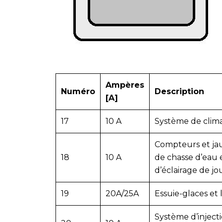
Ampères
Numéro
Description
[A]
17
10 A
Système de climat
Compteurs et jau
18
10 A
de chasse d’eau e
d’éclairage de jo
19
20A/25A
Essuie-glaces et 
Système d’inject