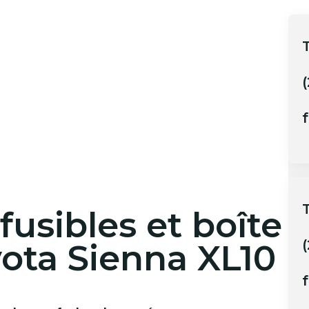
(
f
usibles et boîte
oyota Sienna XL10
f