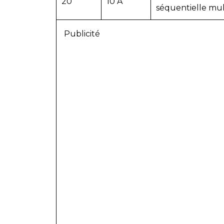
20
10 A
séquentielle mul
Publicité