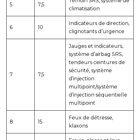
Témoin SRS, système de
5
7,5
climatisation
Indicateurs de direction,
6
10
clignotants d’urgence
Jauges et indicateurs,
système d’airbag SRS,
tendeurs
ceintures de
sécurité, système
7
7,5
d’injection
multipoint/système
d’injection séquentielle
multipoint
Feux de détresse,
8
15
klaxons