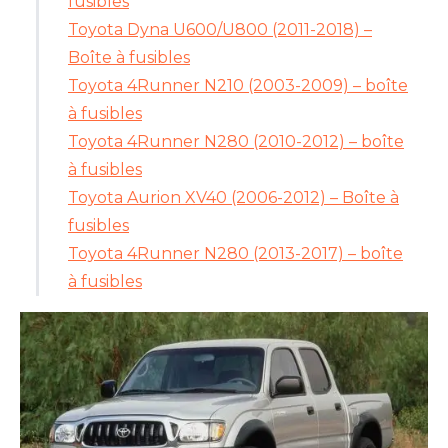
fusibles
Toyota Dyna U600/U800 (2011-2018) –
Boîte à fusibles
Toyota 4Runner N210 (2003-2009) – boîte
à fusibles
Toyota 4Runner N280 (2010-2012) – boîte
à fusibles
Toyota Aurion XV40 (2006-2012) – Boîte à
fusibles
Toyota 4Runner N280 (2013-2017) – boîte
à fusibles