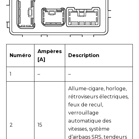
Ampères
Numéro
Description
[A]
1
–
–
Allume-cigare, horloge,
rétroviseurs électriques,
feux de recul,
verrouillage
automatique des
2
15
vitesses, système
d’airbags SRS,
tendeurs