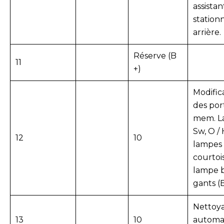
assistan
statio
arrière.
Réserve (B
11
+)
Modific
des por
mem.
L
Sw, O / 
12
10
lampes
courtois
lampe b
gants (B
Nettoy
13
10
automa