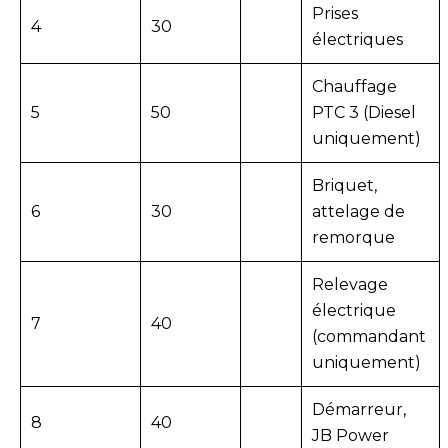
Prises
4
30
électriques
Chauffage
5
50
PTC 3 (Diesel
uniquement)
Briquet,
6
30
attelage de
remorque
Relevage
électrique
7
40
(commandant
uniquement)
Démarreur,
8
40
JB Power