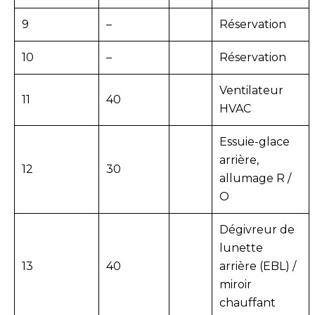
9
–
Réservation
10
–
Réservation
Ventilateur
11
40
HVAC
Essuie-glace
arrière,
12
30
allumage R /
O
Dégivreur de
lunette
13
40
arrière (EBL) /
miroir
chauffant