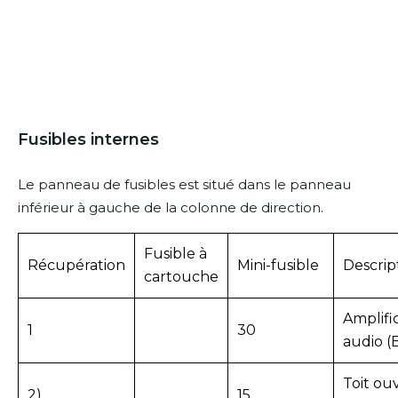
Fusibles internes
Le panneau de fusibles est situé dans le panneau
inférieur à gauche de la colonne de direction.
Fusible à
Récupération
Mini-fusible
Descrip
cartouche
Amplifi
1
30
audio (B
Toit ou
2)
15