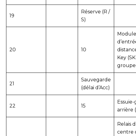
Réserve (R /
19
S)
Modul
d’entré
20
10
distanc
Key (S
groupe 
Sauvegarde
21
(délai d’Acc)
Essuie-
22
15
arrière 
Relais 
centre 