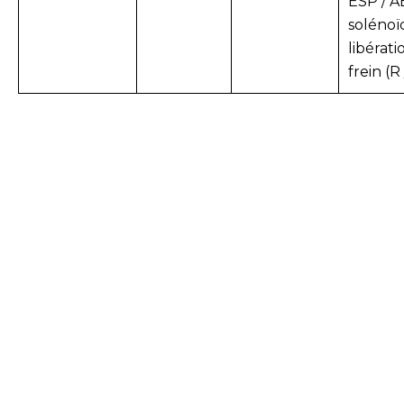
ESP / A
solénoï
libérati
frein (R 