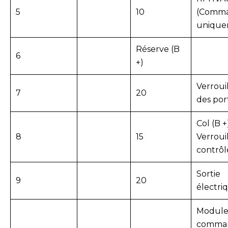
5
10
(Comm
unique
Réserve (B
6
+)
Verroui
7
20
des port
Col (B +
8
15
Verroui
contrôl
Sortie
9
20
électriq
Module
comma