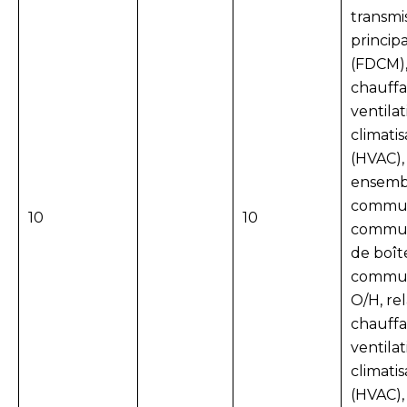
transmi
princip
(FDCM)
chauffa
ventilat
climatis
(HVAC),
ensemb
commut
10
10
commu
de boît
commut
O/H, rel
chauffa
ventilat
climatis
(HVAC),