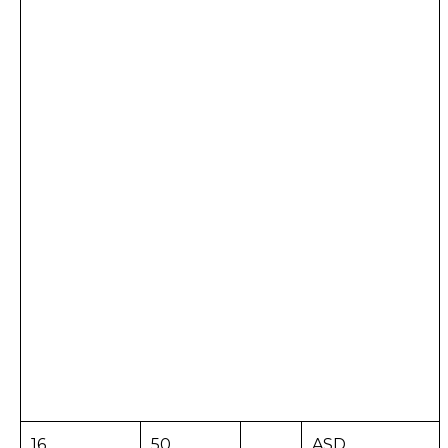
16
50
ASD