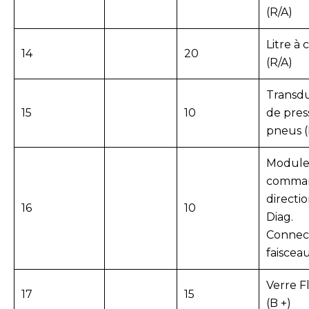
(R/A)
Litre à 
14
20
(R/A)
Transd
15
10
de pres
pneus (
Module
comma
directi
16
10
Diag.
Connec
faisceau
Verre F
17
15
(B +)