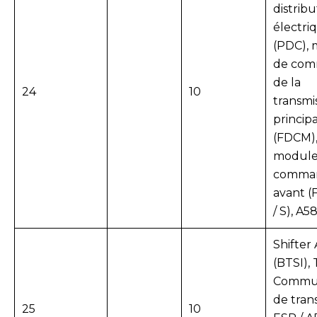
distribu
électri
(PDC),
de co
de la
24
10
transmi
princip
(FDCM)
module
comma
avant (
/ S), A58
Shifter 
(BTSI), 
Commu
de tran
25
10