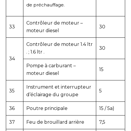
de préchauffage.
Contrôleur de moteur –
33
30
moteur diesel
Contrôleur de moteur 1.4 ltr
30
. ; 1.6 ltr .
34
Pompe à carburant –
15
moteur diesel
Instrument et interrupteur
35
5
d’éclairage du groupe
36
Poutre principale
15 / 5a)
37
Feu de brouillard arrière
7,5