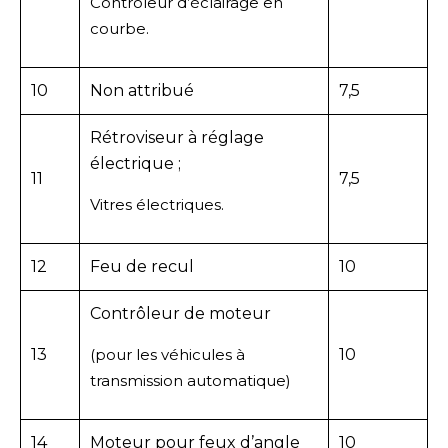
Contrôleur d’éclairage en
courbe.
10
Non attribué
7,5
Rétroviseur à réglage
électrique ;
11
7,5
Vitres électriques.
12
Feu de recul
10
Contrôleur de moteur
13
(pour les véhicules à
10
transmission automatique)
14
Moteur pour feux d’angle
10