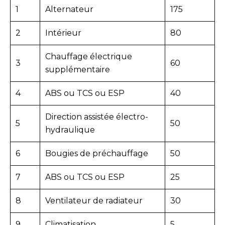
1
Alternateur
175
2
Intérieur
80
Chauffage électrique
3
60
supplémentaire
4
ABS ou TCS ou ESP
40
Direction assistée électro-
5
50
hydraulique
6
Bougies de préchauffage
50
7
ABS ou TCS ou ESP
25
8
Ventilateur de radiateur
30
9
Climatisation
5