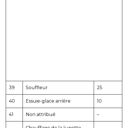
39
Souffleur
25
40
Essuie-glace arrière
10
41
Non attribué
–
Chauffage de la lunette