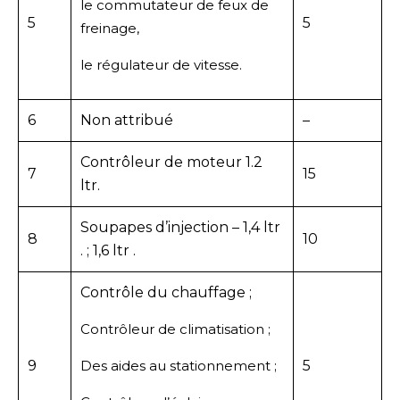
le commutateur de feux de
5
5
freinage,
le régulateur de vitesse.
6
Non attribué
–
Contrôleur de moteur 1.2
7
15
ltr.
Soupapes d’injection – 1,4 ltr
8
10
. ; 1,6 ltr .
Contrôle du chauffage ;
Contrôleur de climatisation ;
9
Des aides au stationnement ;
5