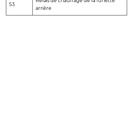
Relais de chauffage de la lunette
53
arrière