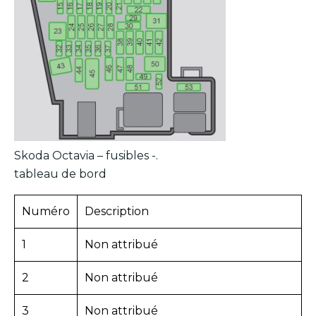
Skoda Octavia – fusibles -.
tableau de bord
Numéro
Description
1
Non attribué
2
Non attribué
3
Non attribué